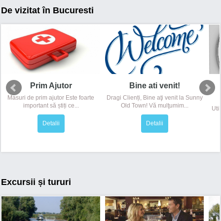
De vizitat în Bucuresti
Prim Ajutor
Bine ati venit!
Masuri de prim ajutor Este foarte
Dragi Clienți, Bine aţi venit la Sunny
important să știți ce...
Old Town! Vă mulţumim...
Uti
Detalii
Detalii
Excursii și tururi