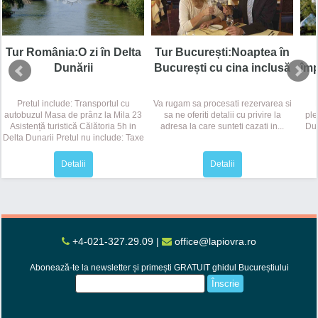
Tur România:O zi în Delta
Tur București:Noaptea în
Dunării
București cu cina inclusă
împ
Pretul include: Transportul cu
Va rugam sa procesati rezervarea si
autobuzul Masa de prânz la Mila 23
sa ne oferiti detalii cu privire la
ple
Asistență turistică Călătoria 5h in
adresa la care sunteti cazati in...
Dur
Delta Dunarii Pretul nu include: Taxe
de intrare Alte cheltuieli...
Detalii
Detalii
+4-021-327.29.09
|
office@lapiovra.ro
Abonează-te la newsletter și primești GRATUIT ghidul Bucureștiului
Înscrie