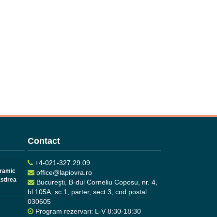
Contact
+4-021-327.29.09
oramic
office@lapiovra.ro
stirea
Bucureşti, B-dul Corneliu Coposu, nr. 4,
bl.105A, sc.1, parter, sect.3, cod postal
030605
Program rezervari: L-V 8:30-18:30