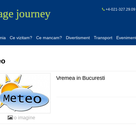
age journey
+4-021-327.29.
nia
Ce vizitam?
Ce mancam?
Divertisment
Transport
Evenimen
eo
Vremea in Bucuresti
o imagine