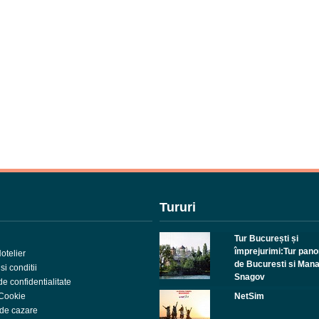
Tururi
Tur București și
împrejurimi:Tur pan
otelier
de Bucuresti si Mana
i conditii
Snagov
de confidentialitate
 Cookie
NetSim
 de cazare