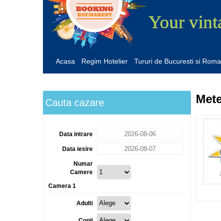
Your vint
Acasa
Regim Hotelier
Tururi de Bucuresti si Roma
Met
Cauta cazare
Data intrare
Data iesire
Numar
Camere
Camera 1
Adulti
Copii