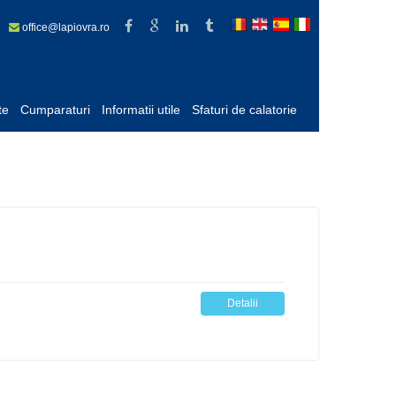
09
office@lapiovra.ro
te
Cumparaturi
Informatii utile
Sfaturi de calatorie
Detalii