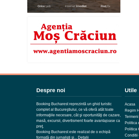
Despre noi
Utile
Booking Bucharest reprezintă un ghid turistic
Acasa
complet al Bucureştiului, ce vă oferă atât toate
Regim H
informaţiile necesare, cât şi oportunităţi de cazare,
Termeni s
masă, excursii, divertisment foarte avantajoase ca
Politica 
preţ.
Politica
Booking Bucharest este realizat de o echipă
Conditii
formată din jurnalişti şi...
Detalii