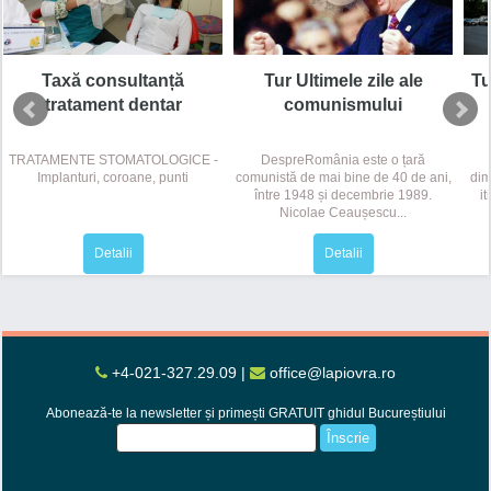
Tu
Taxă consultanță
Tur Ultimele zile ale
tratament dentar
comunismului
TRATAMENTE STOMATOLOGICE -
DespreRomânia este o țară
dim
Implanturi, coroane, punti
comunistă de mai bine de 40 de ani,
it
între 1948 și decembrie 1989.
Nicolae Ceaușescu...
Detalii
Detalii
+4-021-327.29.09
|
office@lapiovra.ro
Abonează-te la newsletter și primești GRATUIT ghidul Bucureștiului
Înscrie