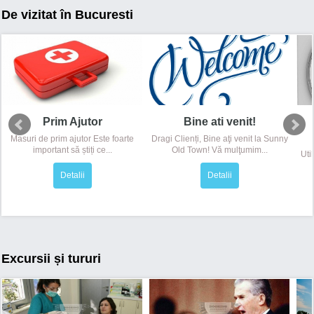
De vizitat în Bucuresti
Prim Ajutor
Bine ati venit!
Masuri de prim ajutor Este foarte
Dragi Clienți, Bine aţi venit la Sunny
important să știți ce...
Old Town! Vă mulţumim...
Uti
Detalii
Detalii
Excursii și tururi