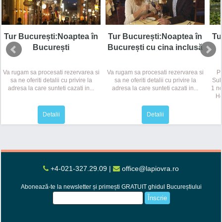
Tu
Tur București:Noaptea în
Tur București:Noaptea în
București
București cu cina inclusă
Pr
Va rugam sa procesati rezervarea si
Va rugam sa procesati rezervarea si
Sul
sa ne oferiti detalii cu privire la
sa ne oferiti detalii cu privire la
1 no
adresa la care sunteti cazati in...
adresa la care sunteti cazati in...
Ho
Detalii
Detalii
+4-021-327.29.09
|
office@lapiovra.ro
Abonează-te la newsletter și primești GRATUIT ghidul Bucureștiului
Înscrie