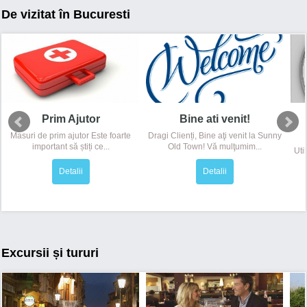
De vizitat în Bucuresti
Prim Ajutor
Bine ati venit!
Masuri de prim ajutor Este foarte
Dragi Clienți, Bine aţi venit la Sunny
important să știți ce...
Old Town! Vă mulţumim...
Uti
Detalii
Detalii
Excursii și tururi