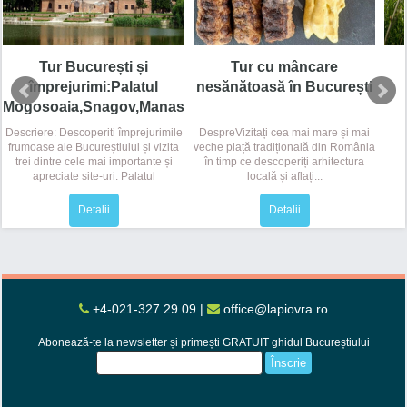
Tur București și
Tur cu mâncare
împrejurimi:Palatul
nesănătoasă în București
Mogosoaia,Snagov,Manastirea
Caldarusani
Descriere: Descoperiti împrejurimile
DespreVizitați cea mai mare și mai
frumoase ale Bucureștiului și vizita
veche piață tradițională din România
trei dintre cele mai importante și
în timp ce descoperiți arhitectura
apreciate site-uri: Palatul
locală și aflați...
Mogoşoaia, un palat...
Detalii
Detalii
+4-021-327.29.09
|
office@lapiovra.ro
Abonează-te la newsletter și primești GRATUIT ghidul Bucureștiului
Înscrie