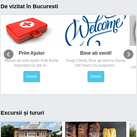
De vizitat în Bucuresti
Prim Ajutor
Bine ati venit!
Masuri de prim ajutor Este foarte
Dragi Clienți, Bine aţi venit la Sunny
important să știți ce...
Old Town! Vă mulţumim...
Uti
Detalii
Detalii
Excursii și tururi